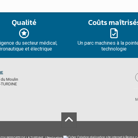
Qualité
Coûts maîtrisé
igence du secteur médical,
Un parc machines à la pointe
éronautique et électrique
technologie
NE
 du Moulin
-TURDINE
M
 2024 RESSORTS DE LA TURDINE.
|
Réalisation
Cy